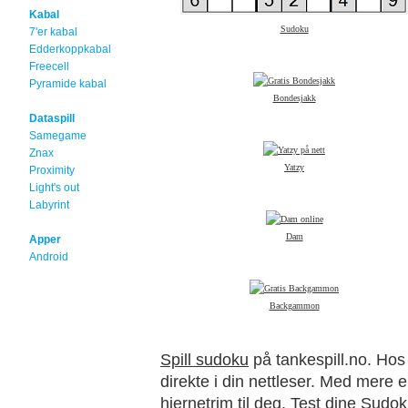
Kabal
Sudoku
7'er kabal
Edderkoppkabal
Freecell
Pyramide kabal
Bondesjakk
Dataspill
Samegame
Znax
Yatzy
Proximity
Light's out
Labyrint
Dam
Apper
Android
Backgammon
Spill sudoku
på tankespill.no. Hos 
direkte i din nettleser. Med mere e
hjernetrim til deg. Test dine Sudok