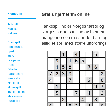
Hjernetrim
Gratis hjernetrim online
Tallspill
Tankespill.no er Norges første og s
Sudoku
Norges størte samling av hjernetrim 
Kakuro
mange morsomme spill for barn og vo
Brettspill
alltid et spill med større utfordringe
Bondesjakk
Sjakk
Yatzy
Fire på rad
Dam
Othello
Backgammon
Kinasjakk
Mahjong
Minnespill
15 hjernetrim
Mastermind
Puslespill